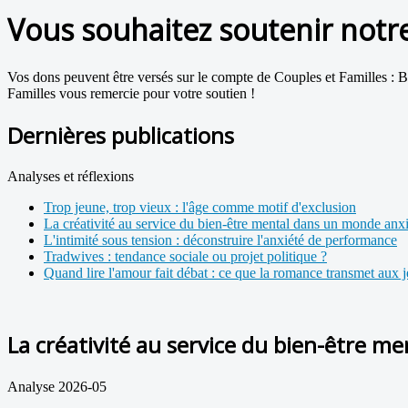
Vous souhaitez soutenir notre 
Vos dons peuvent être versés sur le compte de Couples et Familles :
Familles vous remercie pour votre soutien !
Dernières publications
Analyses et réflexions
Trop jeune, trop vieux : l'âge comme motif d'exclusion
La créativité au service du bien-être mental dans un monde an
L'intimité sous tension : déconstruire l'anxiété de performance
Tradwives : tendance sociale ou projet politique ?
Quand lire l'amour fait débat : ce que la romance transmet aux 
La créativité au service du bien-être 
Analyse 2026-05