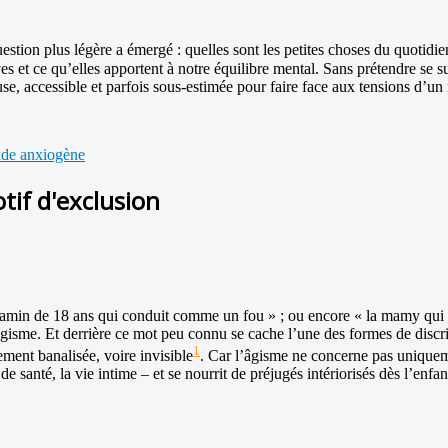
estion plus légère a émergé : quelles sont les petites choses du quotidie
ives et ce qu’elles apportent à notre équilibre mental. Sans prétendre se 
use, accessible et parfois sous-estimée pour faire face aux tensions d’
onde anxiogène
tif d'exclusion
le gamin de 18 ans qui conduit comme un fou » ; ou encore « la mamy qu
l’âgisme. Et derrière ce mot peu connu se cache l’une des formes de dis
1
ement banalisée, voire invisible
. Car l’âgisme ne concerne pas uniqueme
 de santé, la vie intime – et se nourrit de préjugés intériorisés dès l’enfa